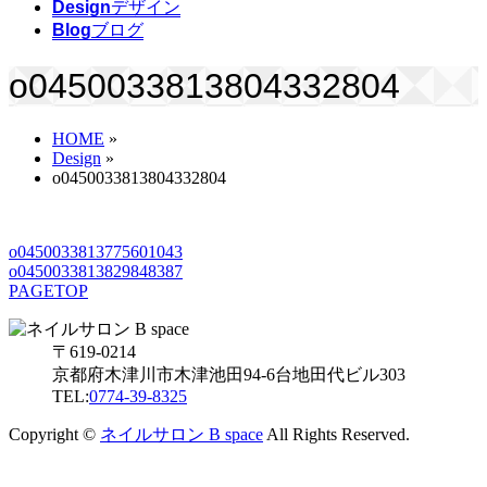
Design
デザイン
Blog
ブログ
o0450033813804332804
HOME
»
Design
»
o0450033813804332804
o0450033813775601043
o0450033813829848387
PAGETOP
〒619-0214
京都府木津川市木津池田94-6台地田代ビル303
TEL:
0774-39-8325
Copyright ©
ネイルサロン B space
All Rights Reserved.