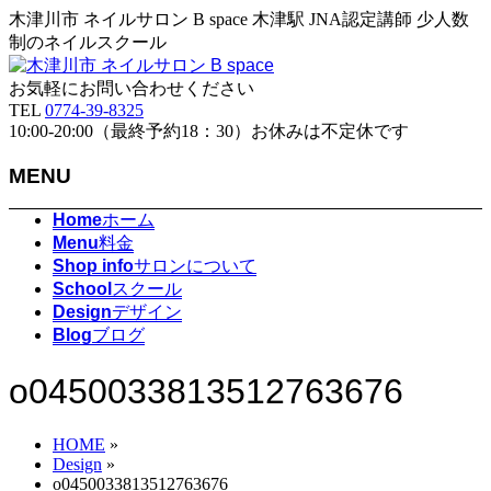
木津川市 ネイルサロン B space 木津駅 JNA認定講師 少人数
制のネイルスクール
お気軽にお問い合わせください
TEL
0774-39-8325
10:00-20:00（最終予約18：30）お休みは不定休です
MENU
メ
Home
ホーム
ニ
Menu
料金
ュ
Shop info
サロンについて
ー
School
スクール
を
Design
デザイン
飛
Blog
ブログ
ば
す
o0450033813512763676
HOME
»
Design
»
o0450033813512763676